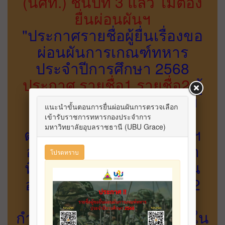
(นศท.) ชั้นปีที่ 3 แล้ว ไม่ต้อง
ยื่นผ่อนผันฯ
"ประกาศรายชื่อผู้ยื่นเรื่องขอ
ผ่อนผันการเกณฑ์ทหาร
ประจำปีการศึกษา 2568
ประกาศ
รายชื่อ1
รายชื่อ2
ผู้
ยื่นเรื่องผ่านระบบผ่อนผันฯ
ออนไลน์ หากพบว่ารายชื่อ
ตกหล่นให้ติดต่อที่งานวินัยฯ
อาคารศูนย์บริการนักศึกษา
พิการ (DSS) ข้างสำนักงาน
อธิการบดี 1 ตั้งแต่วันนี้ - 12
กุมภาพันธ์ 2569 หากพ้น
กำหนดนี้แล้วถือว่าสละสิทธิ์ใน