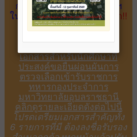
การผ่อนผันการตรวจเลือกฯ
ในปี การศึกษา 2568 นี้"
คลิก!!
คลิก2!!
แจ้งข้อมูลและการเตรียม
เอกสารสำหรับนักศึกษาที่
ประสงค์ขอยื่นผ่อนผันการ
ตรวจเลือกเข้ารับราชการ
ทหารกองประจำการ
มหาวิทยาลัยอุบลราชธานี
คลิกดูรายละเอียดดังต่อไปนี้
โปรดเตรียมเอกสารสำคัญทั้ง
6 รายการที่มี ต้องลงชื่อรับรอง
สำเนาถูกต้องทุกหน้าแล้วปรับ