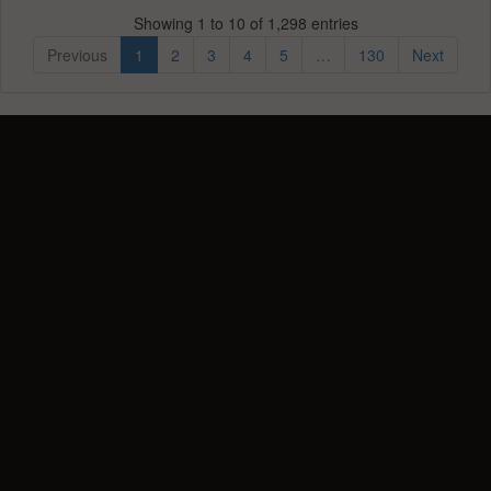
Showing 1 to 10 of 1,298 entries
Previous
1
2
3
4
5
…
130
Next